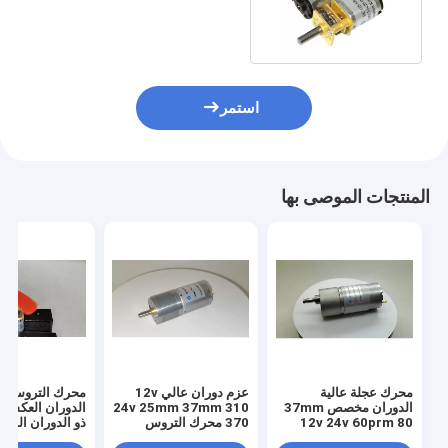
تخفيض المحرك
استمر
المنتجات الموصى بها
محرك عجلة عالية
عزم دوران عالي 12v
محرك التروس الم
الدوران مخصص 37mm
24v 25mm 37mm 310
الدوران العكسي 
12v 24v 60prm 80
370 محرك التروس
ذو الدوران المن
rpm ميكرو فرشاة dc
محرك الفرشاة التيار
n20 12mm DC