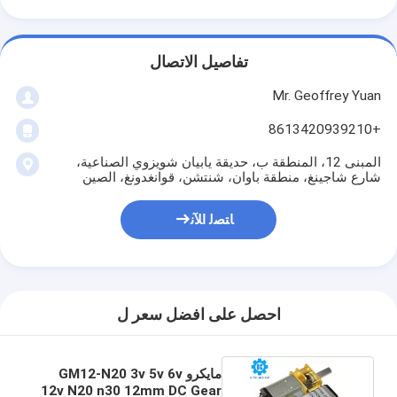
تفاصيل الاتصال
Mr. Geoffrey Yuan
+8613420939210
المبنى 12، المنطقة ب، حديقة يابيان شويزوي الصناعية،
شارع شاجينغ، منطقة باوان، شنتشن، قوانغدونغ، الصين
ﺎﺘﺼﻟ ﺍﻶﻧ
احصل على افضل سعر ل
مايكرو GM12-N20 3v 5v 6v
12v N20 n30 12mm DC Gear