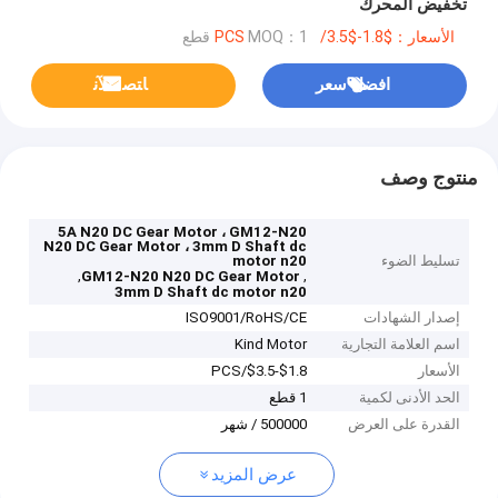
تخفيض المحرك
الأسعار：$1.8-$3.5/PCS
MOQ：1 قطع
افضل سعر
ﺎﺘﺼﻟ ﺍﻶﻧ
منتوج وصف
5A N20 DC Gear Motor ، GM12-N20
N20 DC Gear Motor ، 3mm D Shaft dc
تسليط الضوء
motor n20
,
,
GM12-N20 N20 DC Gear Motor
3mm D Shaft dc motor n20
إصدار الشهادات
ISO9001/RoHS/CE
اسم العلامة التجارية
Kind Motor
الأسعار
$1.8-$3.5/PCS
الحد الأدنى لكمية
1 قطع
القدرة على العرض
500000 / شهر
عرض المزيد