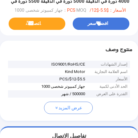
4000 دورة في الدقيقة 5000 دورة في الدقيقة 5500 دورة في
الدقيقة 6000 دورة في الدقيقة 7000 دورة في الدقيقة 5 فولت
الأسعار：$5.5-$12/PCS
MOQ：جهاز كمبيوتر شخصى 1000
6 فولت 12 فولت 24 فولت 28 مم محرك تيار مستمر بدون
فرش
افضل سعر
ﺎﺘﺼﻟ ﺍﻶﻧ
منتوج وصف
إصدار الشهادات
ISO9001/RoHS/CE
اسم العلامة التجارية
Kind Motor
الأسعار
$5.5-$12/PCS
الحد الأدنى لكمية
جهاز كمبيوتر شخصى 1000
القدرة على العرض
500000 / شهر
عرض المزيد
تفاصيل الاتصال