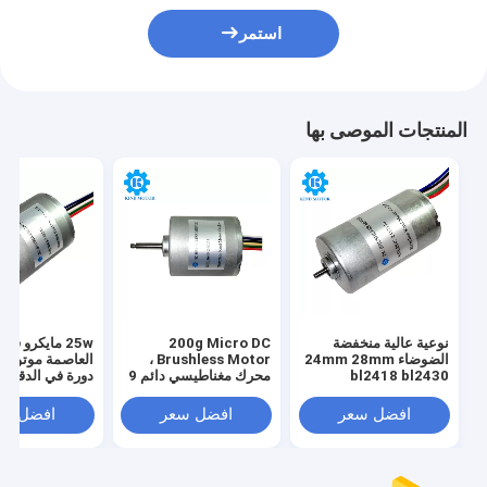
استمر
المنتجات الموصى بها
نوعية عالية منخفضة
200g Micro DC
25w مايكرو ف
الضوضاء 24mm 28mm
Brushless Motor ،
الع
bl2418 bl2430
محرك مغناطيسي دائم 9
دورة في الدقيق
bl2838 bl2847 dc 6v
فولت
OEM المتاحة
12v 14.4v 18v 24v
افضل سعر
افضل سعر
افضل سع
محرك بدون فرشاة