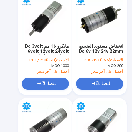
انخفاض مستوى الضجيج
مايكرو 16 مم Dc 3volt
6volt 12volt 24volt
Dc 6v 12v 24v 22mm
Micro Planetary Gear
محرك تروس كوكبي مع
الأسعار:
$5.5-$12.5/PCS
الأسعار:
$6.0-$12.0/PCS
Motor للمنتجات الذكية
3mm D-Shaft
MOQ:
1000
MOQ:
200
أحصل على آخر سعر
أحصل على آخر سعر
ﺎﺘﺼﻟ ﺍﻶﻧ
ﺎﺘﺼﻟ ﺍﻶﻧ