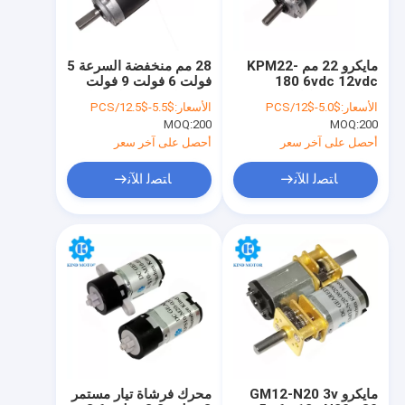
مايكرو 22 مم KPM22-
28 مم منخفضة السرعة 5
180 6vdc 12vdc
فولت 6 فولت 9 فولت
24vdc محركات تخفيض
12 فولت 24 فولت علبة
الأسعار:
$5.0-$12/PCS
الأسعار:
$5.5-$12.5/PCS
علبة التروس الكوكبية
التروس الكوكبية المعدنية
MOQ:
200
MOQ:
200
المعدنية
الموجهة Dc فرشاة
المحرك
أحصل على آخر سعر
أحصل على آخر سعر
ﺎﺘﺼﻟ ﺍﻶﻧ
ﺎﺘﺼﻟ ﺍﻶﻧ
الصفحة الرئيسية
منتجات
معلومات عنا
مايكرو GM12-N20 3v
محرك فرشاة تيار مستمر