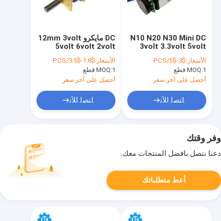
N10 N20 N30 Mini DC
DC مايكرو 12mm 3volt
5volt 6volt 2volt
3volt 3.3volt 5volt
24volt n10 n20 n30
6volt 12volt 24volt
الأسعار:
$3-$5/PCS
الأسعار:
$1.8-$3.5/PCS
تخفيض علبة التروس مع
all-metal gearmotor
1 قطع
MOQ:
1 قطع
MOQ:
التشفير
أحصل على آخر سعر
أحصل على آخر سعر
ﺎﺘﺼﻟ ﺍﻶﻧ
ﺎﺘﺼﻟ ﺍﻶﻧ
وفر وقتك
دعنا نتصل بأفضل المنتجات معك.
أعط متطلباتك