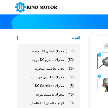
الفئات
(111)
محرك كوكبي DC موجه
(50)
محرك مايكرو DC موجه
(35)
نحى العاصمة المحرك
(7)
محرك DC بدون فرشات
(5)
محرك DC Coreless
(10)
محرك بلاستيك موجه
(8)
الزاوية اليمنى DC والعتاد...