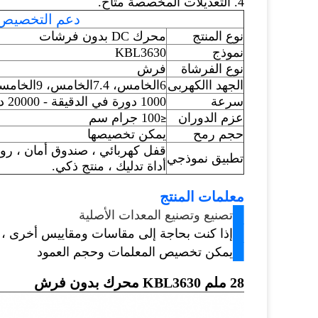
4. التعديلات المخصصة متاح.
دعم التخصيص
نوع المنتج
محرك DC بدون فرشات
نموذج
KBL3630
نوع الفرشاة
فرش
الجهد االكهربى
6
الخامس
، 7.4
الخامس
، 9
الخامس
سرعة
1000 دورة في الدقيقة - 200
00 دورة في الدقيقة
عزم الدوران
100 جرام سم
≤
حجم رمح
يمكن تخصيصها
قفل كهربائي ، صندوق أمان ، روبو
تطبيق نموذجي
أداة تدليك ، منتج ذكي.
معلمات المنتج
█
تصنيع وتصنيع المعدات الأصلية
█
إذا كنت بحاجة إلى مقاسات ومقاييس أخرى ، فإن القطر 
█
يمكن تخصيص المعلمات وحجم العمود
28 ملم KBL3630 محرك بدون فرش