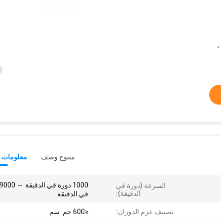
بال ،
منتوج وصف
معلومات ت
السرعة (دورة في
الدقيقة):
في الدقيقة
تصنيف عزم الدوران:
≤600 جم. سم