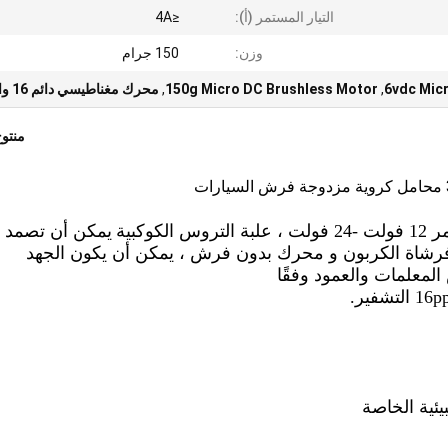
التيار المستمر (أ):
≤4A
وزن:
150 جرام
6vdc Mic
,
150g Micro DC Brushless Motor
,
محرك مغناطيسي دائم 16 واط
منتو
يمكن أن تصمد أ
فرشاة الكربون و
محرك بدون فرش ، يمكن أن يكون الجهد