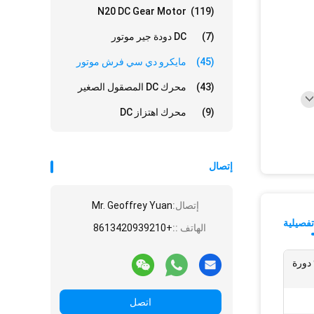
N20 DC Gear Motor
(119)
(7)
DC دودة جير موتور
(45)
مايكرو دي سي فرش موتور
(43)
محرك DC المصقول الصغير
(9)
محرك اهتزاز DC
إتصال
إتصال:
Mr. Geoffrey Yuan
فصيلية
الهاتف ::
+8613420939210
1000 دورة في الدقيقة ～ 9000 دورة
اتصل