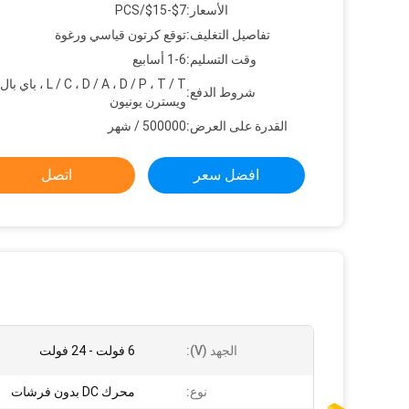
الأسعار:
$7-$15/PCS
تفاصيل التغليف:
توقع كرتون قياسي ورغوة
وقت التسليم:
1-6 أسابيع
L / C ، D / A ، D / P ، T / T ، باي 
شروط الدفع:
ويسترن يونيون
القدرة على العرض:
500000 / شهر
افضل سعر
اتصل
الجهد (v):
6 فولت - 24 فولت
نوع:
محرك DC بدون فرشات