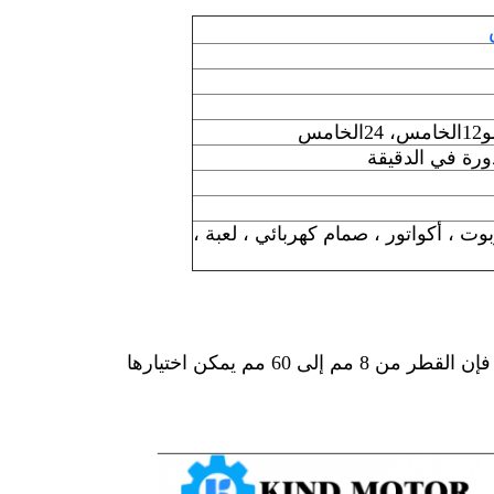
و
12
الخامس
، 24
الخامس
ت ، أكواتور ، صمام كهربائي ، لعبة ،
من 8 مم إلى 60 مم
يمكن اختيارها