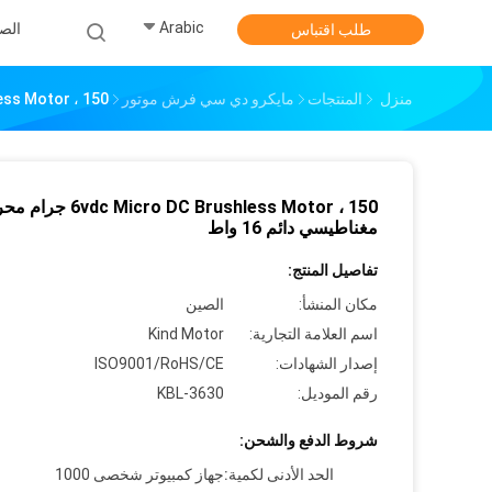
Arabic
الص
طلب اقتباس
منزل
المنتجات
مايكرو دي سي فرش موتور
ro DC Brushless Motor ، 150
6vdc Micro DC Brushless Motor ، 150 
مغناطيسي دائم 16 واط
تفاصيل المنتج:
مكان المنشأ:
الصين
اسم العلامة التجارية:
Kind Motor
إصدار الشهادات:
ISO9001/RoHS/CE
رقم الموديل:
KBL-3630
شروط الدفع والشحن:
الحد الأدنى لكمية:
جهاز كمبيوتر شخصى 1000