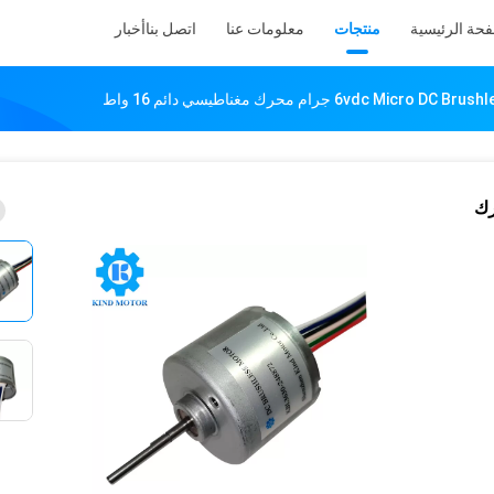
فحة الرئيسية
منتجات
معلومات عنا
اتصل بنا
أخبار
6vdc Mic جرام محرك مغناطيسي دائم 16 واط
جرام محرك