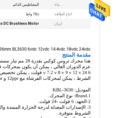
بناء:
المغناطيس الدائم
انتاج الطاقة:
≤16 واط
إبراز:
ro DC Brushless Motor
36mm BL3630 6vdc 12vdc 14.4vdc 18vdc 24vdc محامل كروية مزدوجة فرش السيارات
مقدمة المنتج
هذا محرك تروس كوكبي بقدرة 28 مم تيار مستمر 12 فولت -24 فولت ، علبة التروس الكوكبية
عزم الدوران العالي ، يمكن أن يكون بمحركات 
6 v 7.2 v 8 v 9 v 12 v
24 فولت ، يمكن تخصيص المعلمات والعمود وفقًا
الشرط ، يمكن لمحركات الفرشاة مع 12ppr
و 16ppr التشفير.
الموديل: KBL-3630
1.Brand: نوع المحرك.
2-الجهد: 6 فولت -24 فولت.
3. الإصدارات المعدلة لدرجة الحرارة الممتدة والبيئية الخاصة
الشروط متوفرة.