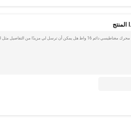
 المنتج
أنا مهتم بذلك 6vdc Micro DC Brushless Motor ، 150 جرام محرك مغناطيسي دائم 16 واط هل يمكن أن ترسل لي مزيدًا من التفاصيل 