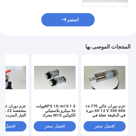
استمر
المنتجات الموصى بها
عزم دوران عالي rs 775
KPS 10-m10 1.5وولت
عزم دوران عالي
6V 12 V 300 600 دورة
3v ميكرو بلاستيكي
منخفضة 2
في الدقيقة عجلة في
الكوكبي M10 محرك
التيار المتردد ا
الدقيقة عالية محرك dc
التروس العاكس
الكوكبي 0
علبة التروس الكوكبية
الدقيقة 
افضل سعر
افضل سعر
افضل سع
الدقيقة