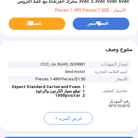
3vdc 3.3vdc 5vdc 6vdc محرك الفرشاة مع علبة التروس
الكوكبية البلاستيكية
الأسعار：$1.50/Pieces 1-499 Pieces
افضل سعر
ﺎﺘﺼﻟ ﺍﻶﻧ
منتوج وصف
إصدار الشهادات
CCC, ce, RoHS, ISO9001
اسم العلامة التجارية
kind motor
الأسعار
$1.50/Pieces 1-499 Pieces
1. Expect Standard Carton and Foam
تفاصيل التغليف
1. توقع معيار الكرتون والرغوة
2. 1000pcs/car
رقم الموديل
KPS10-M10
عرض المزيد