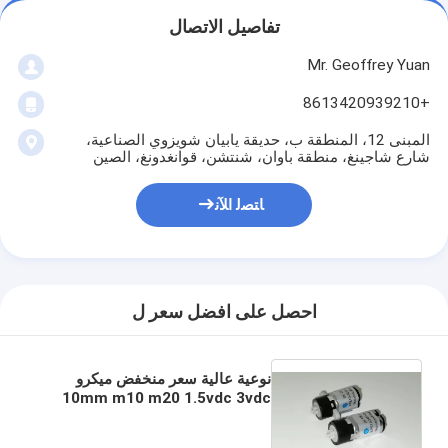
تفاصيل الاتصال
Mr. Geoffrey Yuan
+8613420939210
المبنى 12، المنطقة ب، حديقة يابيان شويزوي الصناعية،
شارع شاجينغ، منطقة باوان، شنتشن، قوانغدونغ، الصين
ﺎﺘﺼﻟ ﺍﻶﻧ
احصل على افضل سعر ل
نوعية عالية سعر منخفض ميكرو
10mm m10 m20 1.5vdc 3vdc
3.3vdc 5vdc 6vdc محرك الفرشاة
مع علبة التروس الكوكبية البلاستيكية