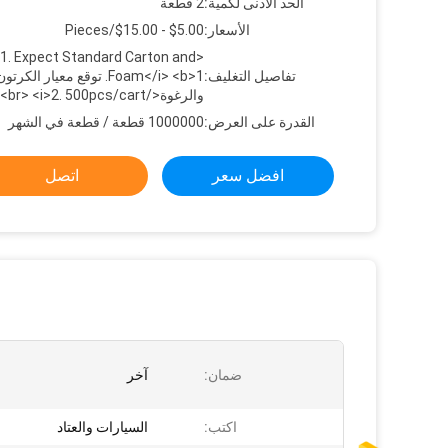
الحد الأدنى لكمية:
2 قطعة
الأسعار:
$5.00 - $15.00/Pieces
i>1. Expect Standard Carton and
تفاصيل التغليف:
Foam</i> <b>1. توقع معيار الكرتو
والرغوة</b><br> <i>2. 500pcs/cart
القدرة على العرض:
1000000 قطعة / قطعة في الشهر
افضل سعر
اتصل
ضمان:
آخر
اكتب:
السيارات والعتاد