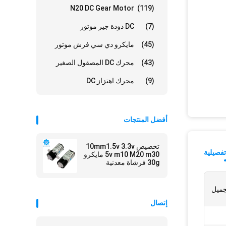
N20 DC Gear Motor
(119)
(7)
DC دودة جير موتور
(45)
مايكرو دي سي فرش موتور
(43)
محرك DC المصقول الصغير
(9)
محرك اهتزاز DC
أفضل المنتجات
تخصيص 10mm1.5v 3.3v
فصيلية
5v m10 M20 m30 مايكرو
30g فرشاة معدنية
بلاستيكية موجهة مصنع
للسيارات
جميل
إتصال