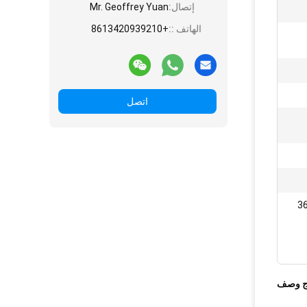
إتصال:
Mr. Geoffrey Yuan
الهاتف ::
+8613420939210
اتصل
3
ج وصف