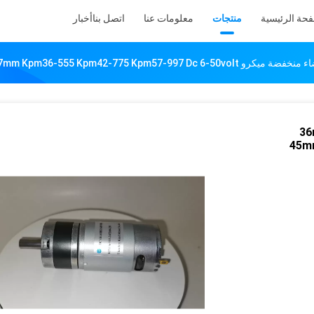
فحة الرئيسية
منتجات
معلومات عنا
اتصل بنا
أخبار
36mm 42mm 45mm 57mm Kpm36- معدني محرك تخفيض التروس الكوكبية
36mm 42mm
45m