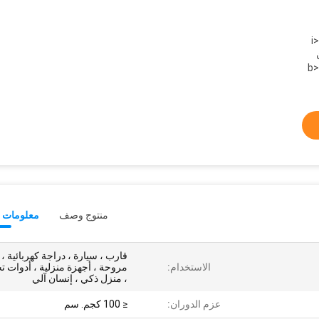
<
ن
منتوج وصف
معلومات ت
قارب ، سيارة ، دراجة كهربائية ،
الاستخدام:
مروحة ، أجهزة منزلية ، أدوات ت
، منزل ذكي ، إنسان آلي
عزم الدوران:
≤ 100 كجم. سم