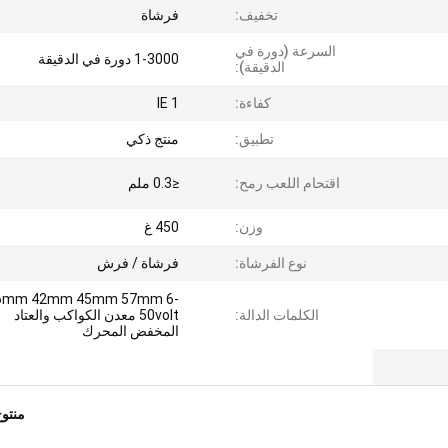
تخفيف:
فرشاة
السرعة (دورة في
1-3000 دورة في الدقيقة
الدقيقة):
كفاءة:
IE 1
تطبيق:
منتج ذكي
اقتحام اللعب رمح:
≤0.3 ملم
وزن:
450 غ
نوع الفرشاة:
فرشاة / فرش
6mm 42mm 45mm 57mm 6-
الكلمات الدالة:
50volt معدن الكواكب والعتاد
المخفض المحرك
منتو