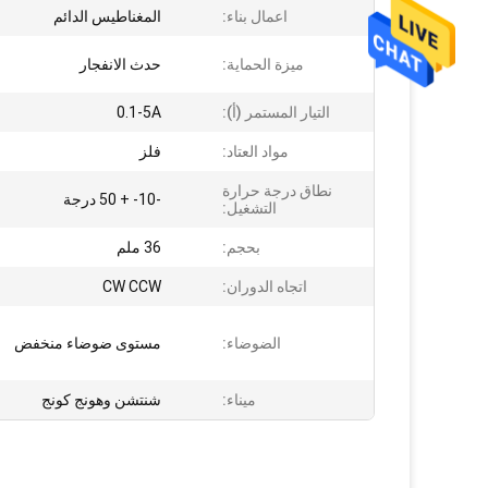
اعمال بناء:
المغناطيس الدائم
ميزة الحماية:
حدث الانفجار
التيار المستمر (أ):
0.1-5A
مواد العتاد:
فلز
نطاق درجة حرارة
-10- + 50 درجة
التشغيل:
بحجم:
36 ملم
اتجاه الدوران:
CW CCW
الضوضاء:
مستوى ضوضاء منخفض
ميناء:
شنتشن وهونج كونج