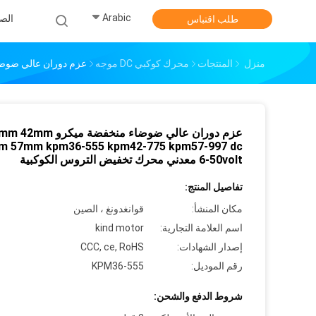
Arabic
الص
طلب اقتباس
منزل
المنتجات
محرك كوكبي DC موجه
عزم دوران عالي ضوضاء منخفضة ميكرو 555 Kpm42-775 Kpm57-997 Dc 6-50volt
عزم دوران عالي ضوضاء منخفضة ميكرو 
m 57mm kpm36-555 kpm42-775 kpm57-997 dc
6-50volt معدني محرك تخفيض التروس الكوكبية
تفاصيل المنتج:
مكان المنشأ:
قوانغدونغ ، الصين
اسم العلامة التجارية:
kind motor
إصدار الشهادات:
CCC, ce, RoHS
رقم الموديل:
KPM36-555
شروط الدفع والشحن: