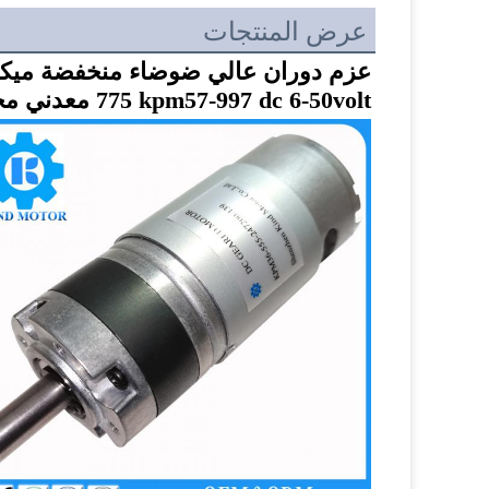
عرض المنتجات
775 kpm57-997 dc 6-50volt معدني محرك تخفيض التروس الكوكبية