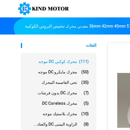
الفئات
(111)
محرك كوكبي DC موجه
(50)
محرك مايكرو DC موجه
(35)
نحى العاصمة المحرك
(7)
محرك DC بدون فرشات
(5)
محرك DC Coreless
(10)
محرك بلاستيك موجه
(8)
الزاوية اليمنى DC والعتاد...