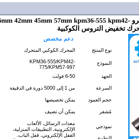
عزم دوران عالي ضوضاء منخفضة ميكرو 6mm 42mm 45mm 57mm kpm36-555 kpm42
دعم مخصص
نوع المنتج
المحرك الكوكبي المتحرك
KPM36-555/KPM42-
النموذج
775/KPM57-997
الجهد
6-50 فولت
السرعة
من 1 إلى 5000 دورة في الدقيقة
حجم العمود
يمكن تخصيصها
مُشفر
يمكن أن تضيف
معدات الرسائل، الألعاب
نموذجي
الإلكترونية، التطبيقات المنزلية،
القفل الإلكتروني، قفل الباب،
التطبيق